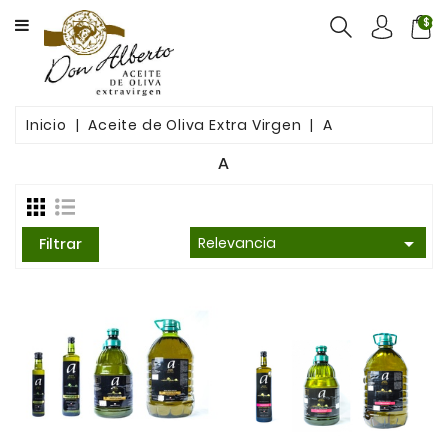
CATEGORY
$ca
INICIO
PROPUESTA
Inicio
Aceite de Oliva Extra Virgen
A
TIENDA
A
ENGLISH
MAYORISTAS

Relevancia
Filtrar
NOSOTROS